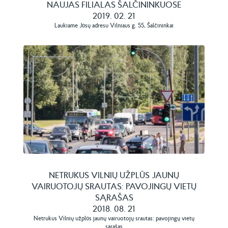
NAUJAS FILIALAS ŠALČININKUOSE
2019. 02. 21
Laukiame Jūsų adresu Vilniaus g. 55, Šalčininkai
NETRUKUS VILNIŲ UŽPLŪS JAUNŲ
VAIRUOTOJŲ SRAUTAS: PAVOJINGŲ VIETŲ
SĄRAŠAS
2018. 08. 21
Netrukus Vilnių užplūs jaunų vairuotojų srautas: pavojingų vietų
sąrašas