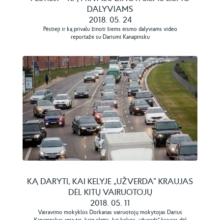
DALYVIAMS
2018. 05. 24
Pėstieji ir ką privalu žinoti šiems eismo dalyviams video
reportaže su Dariumi Kanapinsku
KĄ DARYTI, KAI KELYJE „UŽVERDA“ KRAUJAS
DĖL KITŲ VAIRUOTOJŲ
2018. 05. 11
Vairavimo mokyklos Dorkanas vairuotojų mokytojas Darius
Kanapinskas apie tai, kaip elgtis, kai kelyje „užverda“ kraujas dėl