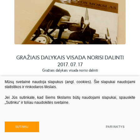
GRAŽIAIS DALYKAIS VISADA NORISI DALINTI
2017. 07. 17
Gražiais dalykais visada norisi dalinti
Mūsų svetainė naudoja slapukus (angl. cookies). Šie slapukai naudojami
statistikos ir rinkodaros tikslais.
Jei Jūs sutinkate, kad šiems tikslams būtų naudojami slapukai, spauskite
„Sutinku“ ir toliau naudokitės svetaine.
SUTINKU
PARINKTYS