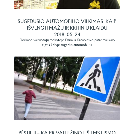
SUGEDUSIO AUTOMOBILIO VILKIMAS: KAIP
IŠVENGTI MAŽŲ IR KRITINIŲ KLAIDŲ
2018. 05. 24
Dorkano vairuotojų mokytojo Dariaus Kanapinsko patarimai kaip
elgtis kelyje sugedus automobiliui
PĖSTIEJI – KĄ PRIVALU ŽINOTI ŠIEMS EISMO