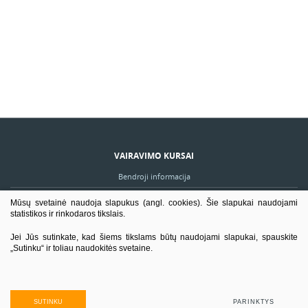
VAIRAVIMO KURSAI
Bendroji informacija
Tvarkaraščiai
Mūsų svetainė naudoja slapukus (angl. cookies). Šie slapukai naudojami
statistikos ir rinkodaros tikslais.
TP kategorijos
Jei Jūs sutinkate, kad šiems tikslams būtų naudojami slapukai, spauskite
Vairavimo kursai išsimokėtinai
„Sutinku“ ir toliau naudokitės svetaine.
PROFESINIS MOKYMAS
Formalios programos
SUTINKU
PARINKTYS